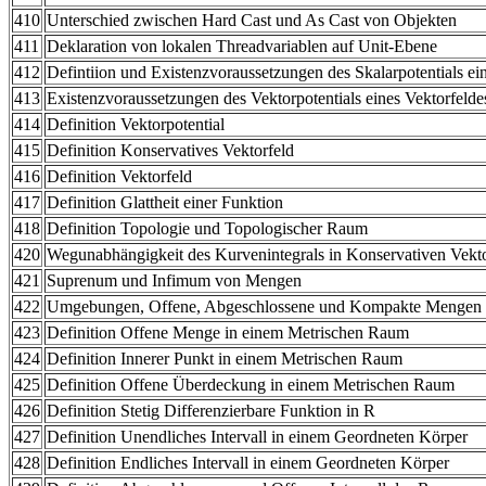
410
Unterschied zwischen Hard Cast und As Cast von Objekten
411
Deklaration von lokalen Threadvariablen auf Unit-Ebene
412
Defintiion und Existenzvoraussetzungen des Skalarpotentials ei
413
Existenzvoraussetzungen des Vektorpotentials eines Vektorfelde
414
Definition Vektorpotential
415
Definition Konservatives Vektorfeld
416
Definition Vektorfeld
417
Definition Glattheit einer Funktion
418
Definition Topologie und Topologischer Raum
420
Wegunabhängigkeit des Kurvenintegrals in Konservativen Vekto
421
Suprenum und Infimum von Mengen
422
Umgebungen, Offene, Abgeschlossene und Kompakte Mengen 
423
Definition Offene Menge in einem Metrischen Raum
424
Definition Innerer Punkt in einem Metrischen Raum
425
Definition Offene Überdeckung in einem Metrischen Raum
426
Definition Stetig Differenzierbare Funktion in R
427
Definition Unendliches Intervall in einem Geordneten Körper
428
Definition Endliches Intervall in einem Geordneten Körper