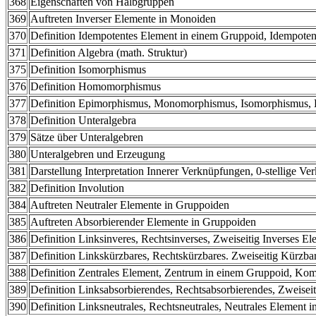
368
Eigenschaften von Halbgruppen
369
Auftreten Inverser Elemente in Monoiden
370
Definition Idempotentes Element in einem Gruppoid, Idempote
371
Definition Algebra (math. Struktur)
375
Definition Isomorphismus
376
Definition Homomorphismus
377
Definition Epimorphismus, Monomorphismus, Isomorphismus,
378
Definition Unteralgebra
379
Sätze über Unteralgebren
380
Unteralgebren und Erzeugung
381
Darstellung Interpretation Innerer Verknüpfungen, 0-stellige V
382
Definition Involution
384
Auftreten Neutraler Elemente in Gruppoiden
385
Auftreten Absorbierender Elemente in Gruppoiden
386
Definition Linksinveres, Rechtsinverses, Zweiseitig Inverses E
387
Definition Linkskürzbares, Rechtskürzbares. Zweiseitig Kürzb
388
Definition Zentrales Element, Zentrum in einem Gruppoid, Ko
389
Definition Linksabsorbierendes, Rechtsabsorbierendes, Zweise
390
Definition Linksneutrales, Rechtsneutrales, Neutrales Element 