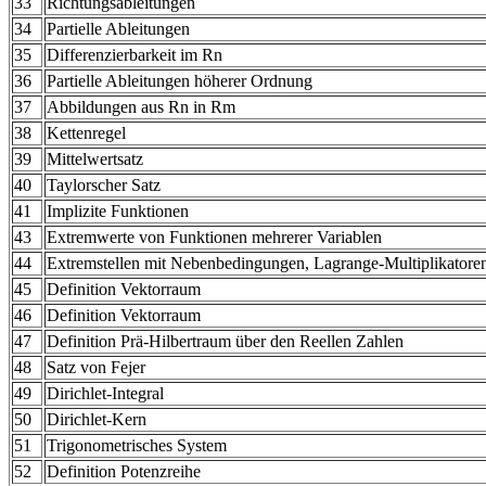
33
Richtungsableitungen
34
Partielle Ableitungen
35
Differenzierbarkeit im Rn
36
Partielle Ableitungen höherer Ordnung
37
Abbildungen aus Rn in Rm
38
Kettenregel
39
Mittelwertsatz
40
Taylorscher Satz
41
Implizite Funktionen
43
Extremwerte von Funktionen mehrerer Variablen
44
Extremstellen mit Nebenbedingungen, Lagrange-Multiplikatore
45
Definition Vektorraum
46
Definition Vektorraum
47
Definition Prä-Hilbertraum über den Reellen Zahlen
48
Satz von Fejer
49
Dirichlet-Integral
50
Dirichlet-Kern
51
Trigonometrisches System
52
Definition Potenzreihe