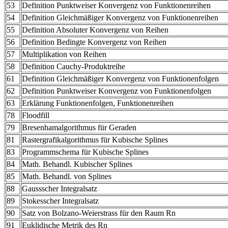
53
Definition Punktweiser Konvergenz von Funktionenreihen
54
Definition Gleichmäßiger Konvergenz von Funktionenreihen
55
Definition Absoluter Konvergenz von Reihen
56
Definition Bedingte Konvergenz von Reihen
57
Multiplikation von Reihen
58
Definition Cauchy-Produktreihe
61
Definition Gleichmäßiger Konvergenz von Funktionenfolgen
62
Definition Punktweiser Konvergenz von Funktionenfolgen
63
Erklärung Funktionenfolgen, Funktionenreihen
78
Floodfill
79
Bresenhamalgorithmus für Geraden
81
Rastergrafikalgorithmus für Kubische Splines
83
Programmschema für Kubische Splines
84
Math. Behandl. Kubischer Splines
85
Math. Behandl. von Splines
88
Gaussscher Integralsatz
89
Stokesscher Integralsatz
90
Satz von Bolzano-Weierstrass für den Raum Rn
91
Euklidische Metrik des Rn