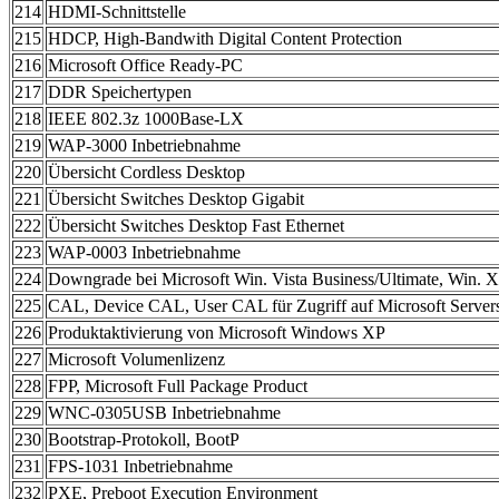
214
HDMI-Schnittstelle
215
HDCP, High-Bandwith Digital Content Protection
216
Microsoft Office Ready-PC
217
DDR Speichertypen
218
IEEE 802.3z 1000Base-LX
219
WAP-3000 Inbetriebnahme
220
Übersicht Cordless Desktop
221
Übersicht Switches Desktop Gigabit
222
Übersicht Switches Desktop Fast Ethernet
223
WAP-0003 Inbetriebnahme
224
Downgrade bei Microsoft Win. Vista Business/Ultimate, Win. X
225
CAL, Device CAL, User CAL für Zugriff auf Microsoft Server
226
Produktaktivierung von Microsoft Windows XP
227
Microsoft Volumenlizenz
228
FPP, Microsoft Full Package Product
229
WNC-0305USB Inbetriebnahme
230
Bootstrap-Protokoll, BootP
231
FPS-1031 Inbetriebnahme
232
PXE, Preboot Execution Environment