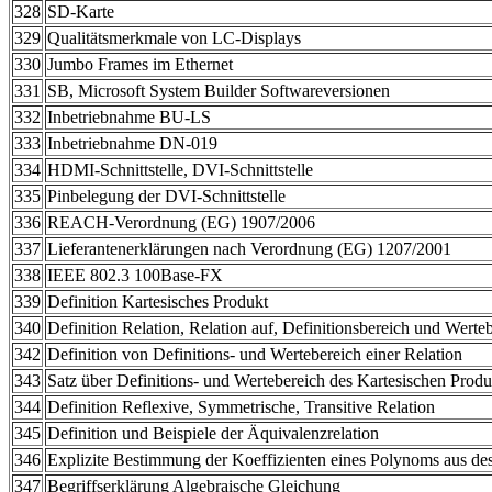
328
SD-Karte
329
Qualitätsmerkmale von LC-Displays
330
Jumbo Frames im Ethernet
331
SB, Microsoft System Builder Softwareversionen
332
Inbetriebnahme BU-LS
333
Inbetriebnahme DN-019
334
HDMI-Schnittstelle, DVI-Schnittstelle
335
Pinbelegung der DVI-Schnittstelle
336
REACH-Verordnung (EG) 1907/2006
337
Lieferantenerklärungen nach Verordnung (EG) 1207/2001
338
IEEE 802.3 100Base-FX
339
Definition Kartesisches Produkt
340
Definition Relation, Relation auf, Definitionsbereich und Werteb
342
Definition von Definitions- und Wertebereich einer Relation
343
Satz über Definitions- und Wertebereich des Kartesischen Produ
344
Definition Reflexive, Symmetrische, Transitive Relation
345
Definition und Beispiele der Äquivalenzrelation
346
Explizite Bestimmung der Koeffizienten eines Polynoms aus de
347
Begriffserklärung Algebraische Gleichung