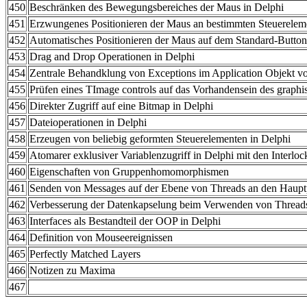
450
Beschränken des Bewegungsbereiches der Maus in Delphi
451
Erzwungenes Positionieren der Maus an bestimmten Steuerelem
452
Automatisches Positionieren der Maus auf dem Standard-Button
453
Drag and Drop Operationen in Delphi
454
Zentrale Behandklung von Exceptions im Application Objekt v
455
Prüfen eines TImage controls auf das Vorhandensein des graphis
456
Direkter Zugriff auf eine Bitmap in Delphi
457
Dateioperationen in Delphi
458
Erzeugen von beliebig geformten Steuerelementen in Delphi
459
Atomarer exklusiver Variablenzugriff in Delphi mit den Interlo
460
Eigenschaften von Gruppenhomomorphismen
461
Senden von Messages auf der Ebene von Threads an den Haupt
462
Verbesserung der Datenkapselung beim Verwenden von Thread
463
Interfaces als Bestandteil der OOP in Delphi
464
Definition von Mouseereignissen
465
Perfectly Matched Layers
466
Notizen zu Maxima
467