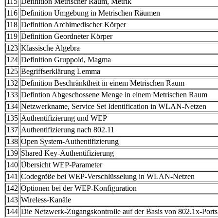
115
Definition Metrischer Raum, Metrik
116
Definition Umgebung in Metrischen Räumen
118
Definition Archimedischer Körper
119
Definition Geordneter Körper
123
Klassische Algebra
124
Definition Gruppoid, Magma
125
Begriffserklärung Lemma
132
Definition Beschränktheit in einem Metrischen Raum
133
Defintion Abgeschossene Menge in einem Metrischen Raum
134
Netzwerkname, Service Set Identification in WLAN-Netzen
135
Authentifizierung und WEP
137
Authentifizierung nach 802.11
138
Open System-Authentifizierung
139
Shared Key-Authentifizierung
140
Übersicht WEP-Parameter
141
Codegröße bei WEP-Verschlüsselung in WLAN-Netzen
142
Optionen bei der WEP-Konfiguration
143
Wireless-Kanäle
144
Die Netzwerk-Zugangskontrolle auf der Basis von 802.1x-Ports