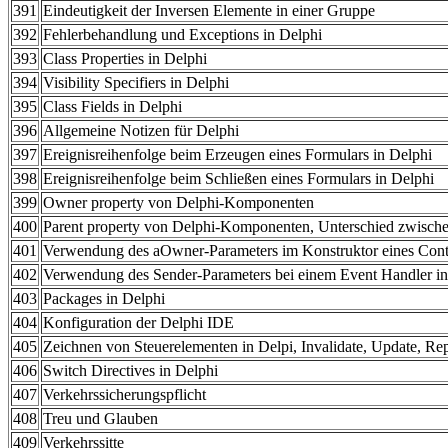
391
Eindeutigkeit der Inversen Elemente in einer Gruppe
392
Fehlerbehandlung und Exceptions in Delphi
393
Class Properties in Delphi
394
Visibility Specifiers in Delphi
395
Class Fields in Delphi
396
Allgemeine Notizen für Delphi
397
Ereignisreihenfolge beim Erzeugen eines Formulars in Delphi
398
Ereignisreihenfolge beim Schließen eines Formulars in Delphi
399
Owner property von Delphi-Komponenten
400
Parent property von Delphi-Komponenten, Unterschied zwisch
401
Verwendung des aOwner-Parameters im Konstruktor eines Contr
402
Verwendung des Sender-Parameters bei einem Event Handler in
403
Packages in Delphi
404
Konfiguration der Delphi IDE
405
Zeichnen von Steuerelementen in Delpi, Invalidate, Update, Rep
406
Switch Directives in Delphi
407
Verkehrssicherungspflicht
408
Treu und Glauben
409
Verkehrssitte