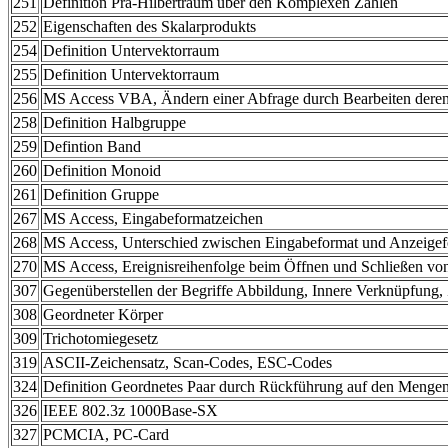
251
Definition Prä-Hilbertraum über den Komplexen Zahlen
252
Eigenschaften des Skalarprodukts
254
Definition Untervektorraum
255
Definition Untervektorraum
256
MS Access VBA, Ändern einer Abfrage durch Bearbeiten dere
258
Definition Halbgruppe
259
Defintion Band
260
Definition Monoid
261
Definition Gruppe
267
MS Access, Eingabeformatzeichen
268
MS Access, Unterschied zwischen Eingabeformat und Anzeige
270
MS Access, Ereignisreihenfolge beim Öffnen und Schließen vo
307
Gegenüberstellen der Begriffe Abbildung, Innere Verknüpfung,
308
Geordneter Körper
309
Trichotomiegesetz
319
ASCII-Zeichensatz, Scan-Codes, ESC-Codes
324
Definition Geordnetes Paar durch Rückführung auf den Mengen
326
IEEE 802.3z 1000Base-SX
327
PCMCIA, PC-Card