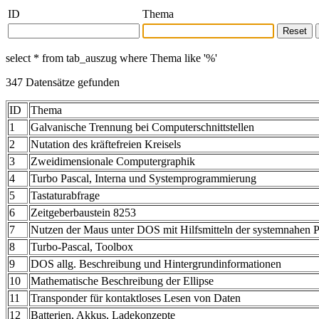
ID
Thema
select * from tab_auszug where Thema like '%'
347 Datensätze gefunden
ID
Thema
1
Galvanische Trennung bei Computerschnittstellen
2
Nutation des kräftefreien Kreisels
3
Zweidimensionale Computergraphik
4
Turbo Pascal, Interna und Systemprogrammierung
5
Tastaturabfrage
6
Zeitgeberbaustein 8253
7
Nutzen der Maus unter DOS mit Hilfsmitteln der systemnahen
8
Turbo-Pascal, Toolbox
9
DOS allg. Beschreibung und Hintergrundinformationen
10
Mathematische Beschreibung der Ellipse
11
Transponder für kontaktloses Lesen von Daten
12
Batterien, Akkus, Ladekonzepte