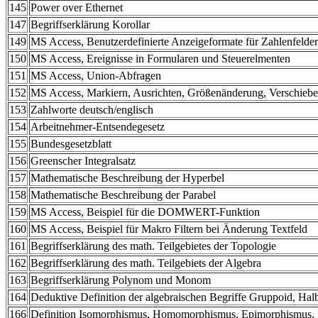
145
Power over Ethernet
147
Begriffserklärung Korollar
149
MS Access, Benutzerdefinierte Anzeigeformate für Zahlenfelder
150
MS Access, Ereignisse in Formularen und Steuerelmenten
151
MS Access, Union-Abfragen
152
MS Access, Markiern, Ausrichten, Größenänderung, Verschiebe
153
Zahlworte deutsch/englisch
154
Arbeitnehmer-Entsendegesetz
155
Bundesgesetzblatt
156
Greenscher Integralsatz
157
Mathematische Beschreibung der Hyperbel
158
Mathematische Beschreibung der Parabel
159
MS Access, Beispiel für die DOMWERT-Funktion
160
MS Access, Beispiel für Makro Filtern bei Änderung Textfeld
161
Begriffserklärung des math. Teilgebietes der Topologie
162
Begriffserklärung des math. Teilgebiets der Algebra
163
Begriffserklärung Polynom und Monom
164
Deduktive Definition der algebraischen Begriffe Gruppoid, Ha
166
Definition Isomorphismus, Homomorphismus, Epimorphismus