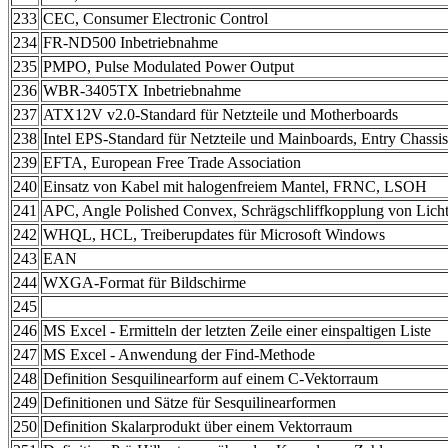
233
CEC, Consumer Electronic Control
234
FR-ND500 Inbetriebnahme
235
PMPO, Pulse Modulated Power Output
236
WBR-3405TX Inbetriebnahme
237
ATX12V v2.0-Standard für Netzteile und Motherboards
238
Intel EPS-Standard für Netzteile und Mainboards, Entry Chass
239
EFTA, European Free Trade Association
240
Einsatz von Kabel mit halogenfreiem Mantel, FRNC, LSOH
241
APC, Angle Polished Convex, Schrägschliffkopplung von Licht
242
WHQL, HCL, Treiberupdates für Microsoft Windows
243
EAN
244
WXGA-Format für Bildschirme
245
246
MS Excel - Ermitteln der letzten Zeile einer einspaltigen Liste
247
MS Excel - Anwendung der Find-Methode
248
Definition Sesquilinearform auf einem C-Vektorraum
249
Definitionen und Sätze für Sesquilinearformen
250
Definition Skalarprodukt über einem Vektorraum