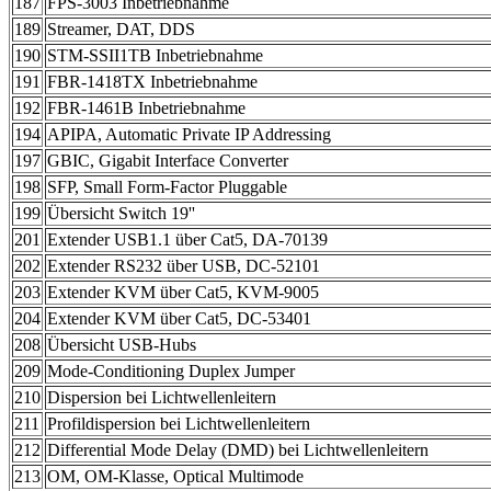
187
FPS-3003 Inbetriebnahme
189
Streamer, DAT, DDS
190
STM-SSII1TB Inbetriebnahme
191
FBR-1418TX Inbetriebnahme
192
FBR-1461B Inbetriebnahme
194
APIPA, Automatic Private IP Addressing
197
GBIC, Gigabit Interface Converter
198
SFP, Small Form-Factor Pluggable
199
Übersicht Switch 19''
201
Extender USB1.1 über Cat5, DA-70139
202
Extender RS232 über USB, DC-52101
203
Extender KVM über Cat5, KVM-9005
204
Extender KVM über Cat5, DC-53401
208
Übersicht USB-Hubs
209
Mode-Conditioning Duplex Jumper
210
Dispersion bei Lichtwellenleitern
211
Profildispersion bei Lichtwellenleitern
212
Differential Mode Delay (DMD) bei Lichtwellenleitern
213
OM, OM-Klasse, Optical Multimode