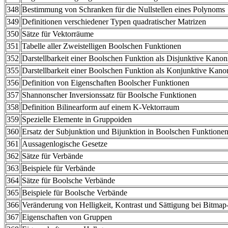
348
Bestimmung von Schranken für die Nullstellen eines Polynoms
349
Definitionen verschiedener Typen quadratischer Matrizen
350
Sätze für Vektorräume
351
Tabelle aller Zweistelligen Boolschen Funktionen
352
Darstellbarkeit einer Boolschen Funktion als Disjunktive Kan
355
Darstellbarkeit einer Boolschen Funktion als Konjunktive Kan
356
Definition von Eigenschaften Boolscher Funktionen
357
Shannonscher Inversionssatz für Boolsche Funktionen
358
Definition Bilinearform auf einem K-Vektorraum
359
Spezielle Elemente in Gruppoiden
360
Ersatz der Subjunktion und Bijunktion in Boolschen Funktione
361
Aussagenlogische Gesetze
362
Sätze für Verbände
363
Beispiele für Verbände
364
Sätze für Boolsche Verbände
365
Beispiele für Boolsche Verbände
366
Veränderung von Helligkeit, Kontrast und Sättigung bei Bitmap
367
Eigenschaften von Gruppen