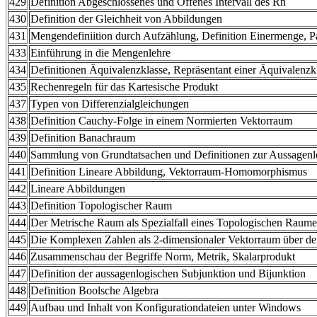
429
Definition Abgeschlossenes und Offenes Intervall des Rn
430
Definition der Gleichheit von Abbildungen
431
Mengendefiniition durch Aufzählung, Definition Einermenge, 
433
Einführung in die Mengenlehre
434
Definitionen Äquivalenzklasse, Repräsentant einer Äquivalenzk
435
Rechenregeln für das Kartesische Produkt
437
Typen von Differenzialgleichungen
438
Definition Cauchy-Folge in einem Normierten Vektorraum
439
Definition Banachraum
440
Sammlung von Grundtatsachen und Definitionen zur Aussagenl
441
Definition Lineare Abbildung, Vektorraum-Homomorphismus
442
Lineare Abbildungen
443
Definition Topologischer Raum
444
Der Metrische Raum als Spezialfall eines Topologischen Raume
445
Die Komplexen Zahlen als 2-dimensionaler Vektorraum über de
446
Zusammenschau der Begriffe Norm, Metrik, Skalarprodukt
447
Definition der aussagenlogischen Subjunktion und Bijunktion
448
Definition Boolsche Algebra
449
Aufbau und Inhalt von Konfigurationdateien unter Windows